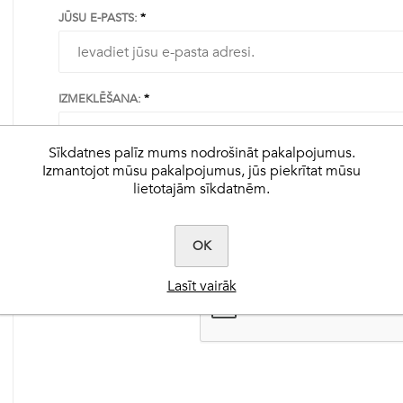
JŪSU E-PASTS:
IZMEKLĒŠANA:
skuļi
rālvielas
Sīkdatnes palīz mums nodrošināt pakalpojumus.
Izmantojot mūsu pakalpojumus, jūs piekrītat mūsu
Best-Flex HA®
Clarity®
EquiDermis™
lietotajām sīkdatnēm.
Ultimate Ease®
Herbalicious™
Extra-Flex HA®
Benevit™
C-Plus™
Steady-Up®
Hardy Hoof™
Herbalicious™
tered
BioPro™
Natural Vitamin E™
Muscle Fuel®
No Fill™
Fly Formula™
OK
Lasīt vairāk