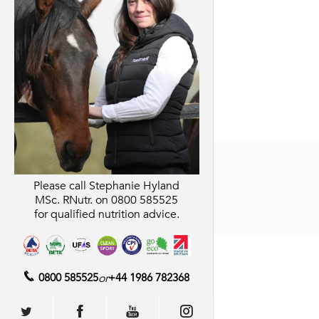
Please call Stephanie Hyland
MSc. RNutr. on
0800 585525
for qualified nutrition advice.
0800 585525
or
+44 1986 782368