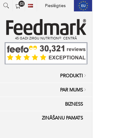
(0)
Pieslēgties
Jums nav vienību iepirkumu grozā.
45 GADI ZIRGU NUTRITION™ CENTRĀ
PRODUKTI
PAR MUMS
BIZNESS
ZINĀŠANU PAMATS