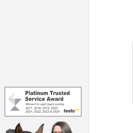
Locītavas un mu
Vitamīni un mine
Gremošana
Par Feedmark
Atbalsts
About our Regis
Uzvedība
Nutritionist
Āda un nagi
Extras
Essentials
s)