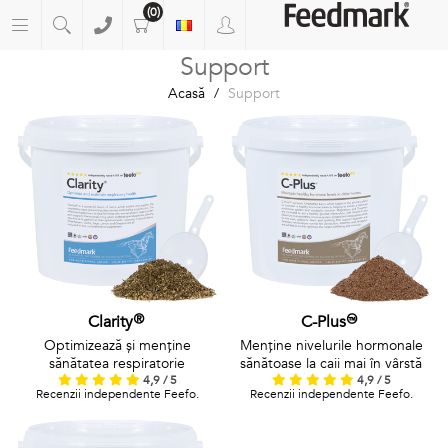
(0)
Support
Acasă
/
Support
Clarity®
C-Plus™
Optimizează și menține
Menține nivelurile hormonale
sănătatea respiratorie
sănătoase la caii mai în vârstă
4,9 / 5
4,9 / 5
Recenzii independente Feefo.
Recenzii independente Feefo.