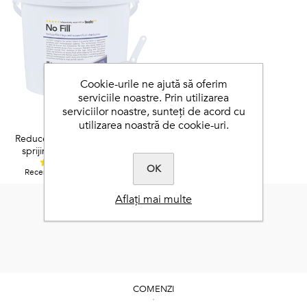
Cookie-urile ne ajută să oferim
serviciile noastre. Prin utilizarea
serviciilor noastre, sunteți de acord cu
No Fill™
utilizarea noastră de cookie-uri.
Reduceți picioarele umplute și
sprijiniți distribuția fluidelor
4,9 / 5
OK
Recenzii independente Feefo.
Aflați mai multe
COMENZI