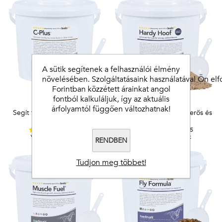
A sütik segítenek a felhasználói élmény
növelésében. Szolgáltatásaink használatával Ön elfo
Forintban közzétett árainkat angol
fontból kalkuláljuk, így az aktuális
C-Plus™
Hardy Hoof™
árfolyamtól függően változhatnak!
Segít fenntartani a megfelelő
Segít, hogy lova patája erős és
hormonszintet
ellenálló legyen
4,9 / 5
4,8 / 5
Vásárlói vélemények
Vásárlói vélemények
RENDBEN
Tudjon meg többet!