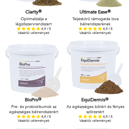
Clarity®
Ultimate Ease®
Optimalizálja a
Teljeskörű támogatás lova
légzőszervrendszert
bélrendszerének
4,9 / 5
4,9 / 5
Vásárlói vélemények
Vásárlói vélemények
BioPro™
EquiDermis™
Pre- és probiotikumok az
Az egészséges bőrért és fényes
egészséges bélrendszerért
szőrzetért
4,9 / 5
4,9 / 5
Vásárlói vélemények
Vásárlói vélemények