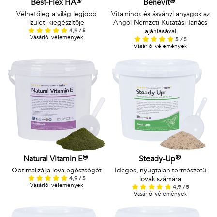
Best-Flex HA®
Benevit™
Vélhetőleg a világ legjobb
Vitaminok és ásványi anyagok az
ízületi kiegészítője
Angol Nemzeti Kutatási Tanács
4,9 / 5
ajánlásával
Vásárlói vélemények
5 / 5
Vásárlói vélemények
Natural Vitamin E™
Steady-Up®
Optimalizálja lova egészségét
Ideges, nyugtalan természetű
4,9 / 5
lovak számára
Vásárlói vélemények
4,9 / 5
Vásárlói vélemények