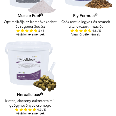
Muscle Fuel®
Fly Formula™
Optimalizálja az izomnövekedést
Csökkenti a legyek és rovarok
és regenerálódást
által okozott irritációt
5 / 5
4,8 / 5
Vásárlói vélemények
Vásárlói vélemények
Herbalicious™
Ízletes, alacsony cukortartalmú,
gyógynövényes csemege
4,9 / 5
Vásárlói vélemények